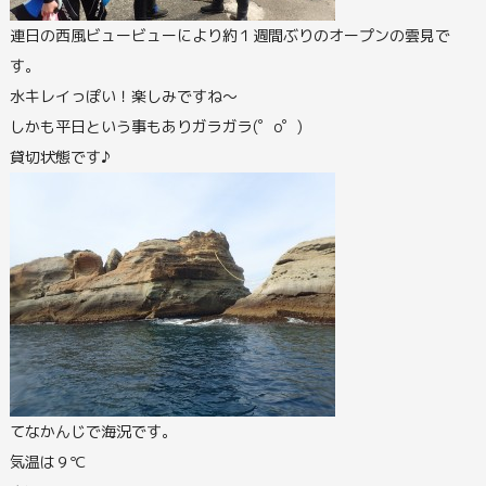
連日の西風ビュービューにより約１週間ぶりのオープンの雲見で
す。
水キレイっぽい！楽しみですね～
しかも平日という事もありガラガラ(゜o゜)
貸切状態です♪
てなかんじで海況です。
気温は９℃