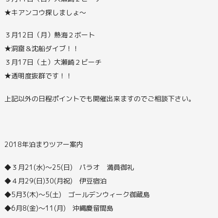
★キアンコウ探しましょ～
３月12日（月）熱海２ボート
★洞窟＆沈船ダイブ！！
３月17日（土）大瀬崎２ビーチ
★透明度抜群です！！
上記以外の日程ポイントでも開催出来ますのでご相談下さい。
2018年泊まりツアー案内
◆３月21(水)～25(日) パラオ 満員御礼
◆４月29(日)30(月祝) 伊豆宿泊
◆5月3(木)～5(土) ゴールデンウィーク御蔵島
◆6月8(金)～11(月) 沖縄慶留間島