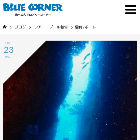
ブログ
ツアー・プール報告
雲見2ボート
OCT
23
2023