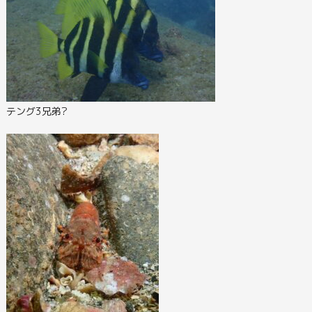
テング3兄弟?