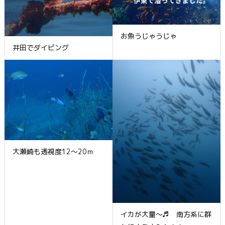
お魚うじゃうじゃ
井田でダイビング
大瀬崎も透視度12～20ｍ
イカが大量～♬ 南方系に群