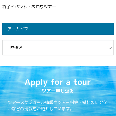
終了イベント・お泊りツアー
アーカイブ
イブ
Apply for a tour
ツアー申し込み
ツアースケジュール情報やツアー料金・機材のレンタ
ルなどの情報をご紹介しています。