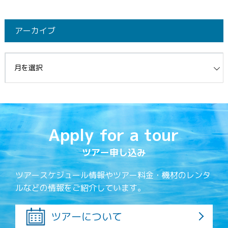
アーカイブ
イブ
Apply for a tour
ツアー申し込み
ツアースケジュール情報やツアー料金・機材のレンタ
ルなどの情報をご紹介しています。
ツアーについて