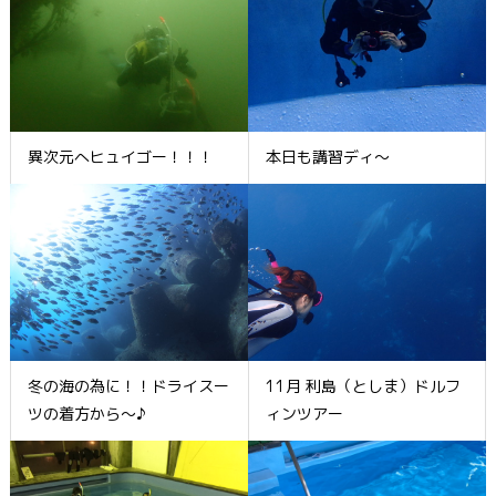
異次元へヒュイゴー！！！
本日も講習ディ～
冬の海の為に！！ドライスー
11月 利島（としま）ドルフ
ツの着方から～♪
ィンツアー