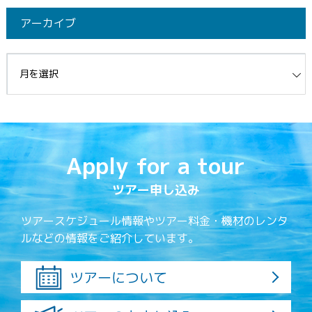
アーカイブ
イブ
Apply for a tour
ツアー申し込み
ツアースケジュール情報やツアー料金・機材のレンタ
ルなどの情報をご紹介しています。
ツアーについて