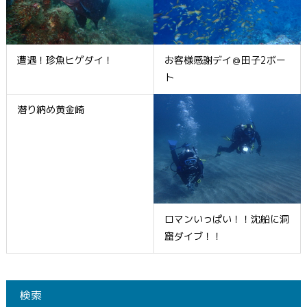
遭遇！珍魚ヒゲダイ！
お客様感謝デイ＠田子2ボー
ト
潜り納め黄金崎
ロマンいっぱい！！沈船に洞
窟ダイブ！！
検索