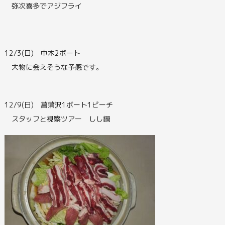
弥次喜多でアジフライ
12/3(日) 中木2ボート
大物に会えそうな予感です。
12/9(日) 菖蒲沢1ボート1ビーチ
スタッフと視察ツアー しし鍋