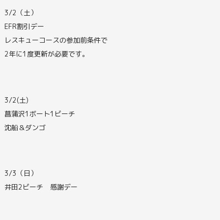
3/2（土）
EFR割引デー
レスキューコースの参加前条件で
2年に1度更新が必要です。
3/2(土)
菖蒲沢1ボート1ビーチ
沈船＆ダンゴ
3/3（日）
井田2ビーチ 感謝デー