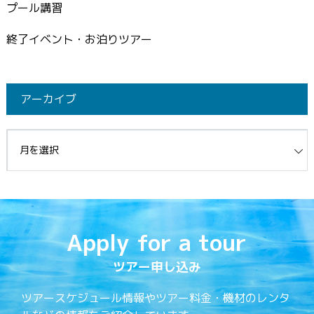
プール講習
終了イベント・お泊りツアー
アーカイブ
イブ
Apply for a tour
ツアー申し込み
ツアースケジュール情報やツアー料金・機材のレンタ