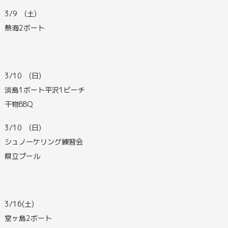
3/9 (土)
熱海2ボート
3/10 (日)
淡島1ボート平沢1ビーチ
干物BBQ
3/10 (日)
シュノーケリング練習会
県立プール
3/16(土)
堂ヶ島2ボート