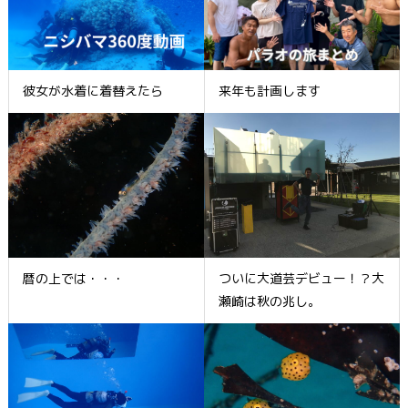
彼女が水着に着替えたら
来年も計画します
暦の上では・・・
ついに大道芸デビュー！？大
瀬崎は秋の兆し。