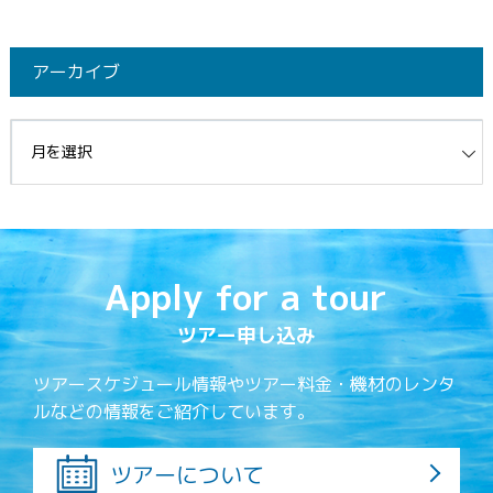
アーカイブ
イブ
Apply for a tour
ツアー申し込み
ツアースケジュール情報やツアー料金・機材のレンタ
ルなどの情報をご紹介しています。
ツアーについて