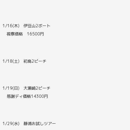
1/16(木) 伊豆山2ボート
視察価格 16500円
1/18(土) 初島2ビーチ
1/19(日) 大瀬崎2ビーチ
感謝ディ価格14300円
1/29(水) 静浦お試しツアー