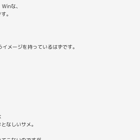
Winな、
です。
というイメージを持っているはずです。
は
おとなしいサメ。