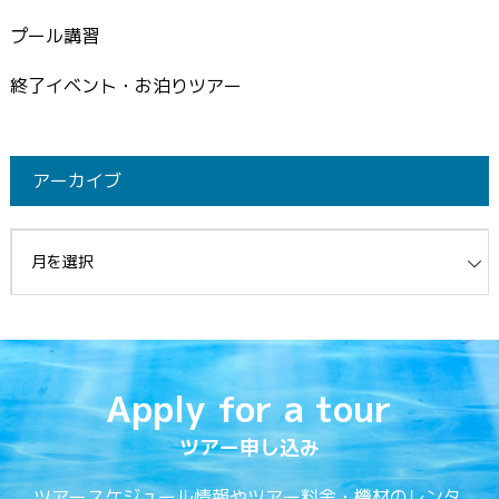
プール講習
終了イベント・お泊りツアー
アーカイブ
イブ
Apply for a tour
ツアー申し込み
ツアースケジュール情報やツアー料金・機材のレンタ