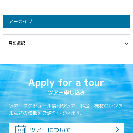
アーカイブ
イブ
Apply for a tour
ツアー申し込み
ツアースケジュール情報やツアー料金・機材のレンタ
ルなどの情報をご紹介しています。
ツアーについて