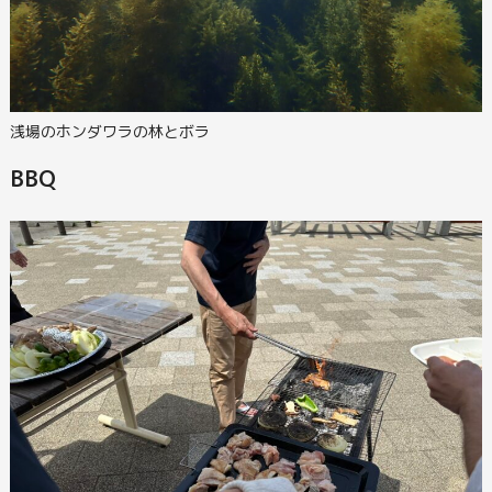
浅場のホンダワラの林とボラ
BBQ