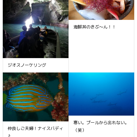
海鮮丼のきぶ～ん！！
ジオスノーケリング
寒い。プールから出れない。
仲良しご夫婦！ナイスバディ
（笑）
♪