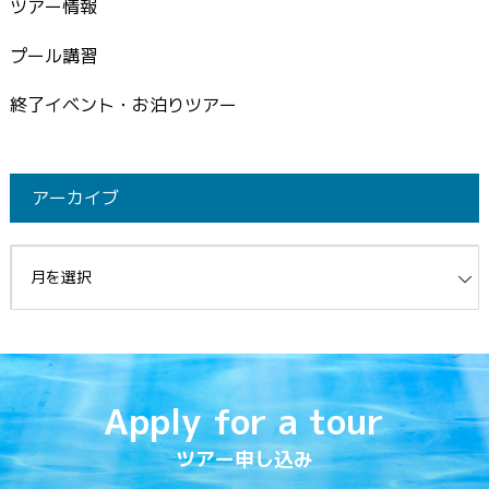
ツアー情報
プール講習
終了イベント・お泊りツアー
アーカイブ
イブ
Apply for a tour
ツアー申し込み