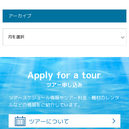
アーカイブ
イブ
Apply for a tour
ツアー申し込み
ツアースケジュール情報やツアー料金・機材のレンタ
ルなどの情報をご紹介しています。
ツアーについて