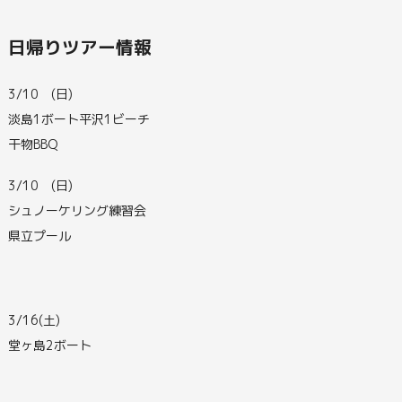
日帰りツアー情報
3/10 (日)
淡島1ボート平沢1ビーチ
干物BBQ
3/10 (日)
シュノーケリング練習会
県立プール
3/16(土)
堂ヶ島2ボート