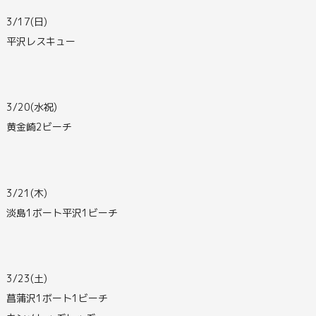
3/17(日)
平沢レスキュー
3/20(水祝)
黄金崎2ビーチ
3/21(木)
淡島1ボート平沢1ビーチ
3/23(土)
菖蒲沢1ボート1ビーチ