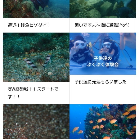
遭遇！珍魚ヒゲダイ！
暑いですよ～海に避難)^o^(
子供達に元気もらいました
GW終盤戦！！スタートで
す！！