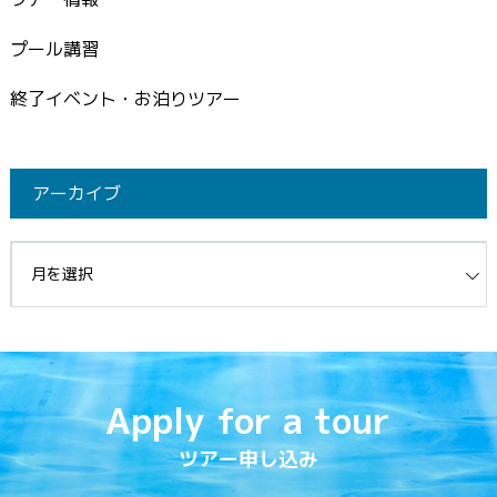
プール講習
終了イベント・お泊りツアー
アーカイブ
イブ
Apply for a tour
ツアー申し込み