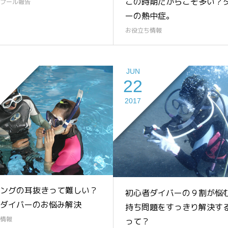
この時期だからこそ多い？
プール報告
ーの熱中症。
お役立ち情報
JUN
22
2017
ングの耳抜きって難しい？
初心者ダイバーの９割が悩
ダイバーのお悩み解決
持ち問題をすっきり解決す
情報
って？