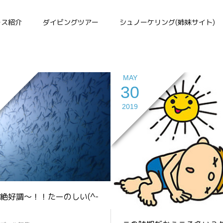
初心者ダイバー，
ース紹介
ダイビングツアー
シュノーケリング(姉妹サイト)
MAY
30
2019
絶好調～！！たーのしい(^-