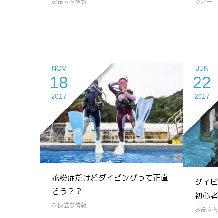
お役立ち情報
ツアー・
NOV
JUN
18
22
2017
2017
花粉症だけどダイビングって正直
ダイビ
どう？？
初心者
お役立ち情報
お役立ち