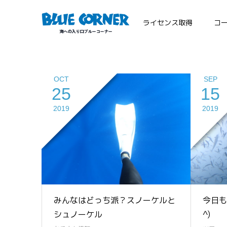
ライセンス取得
コ
OCT
SEP
25
15
2019
2019
みんなはどっち派？スノーケルと
今日も
シュノーケル
^)