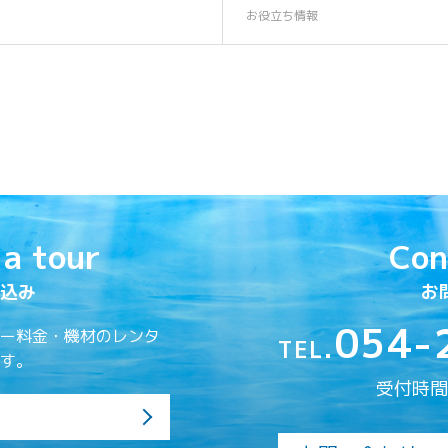
お役立ち情報
 a tour
Con
込み
お
054-
ー料金・機材のレンタ
TEL.
す。
受付時間／