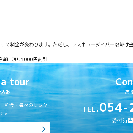
よって料金が変わります。ただし、レスキューダイバー以降は
者に限り1000円割引
 a tour
Con
込み
お
054-
ー料金・機材のレンタ
TEL.
す。
受付時間／