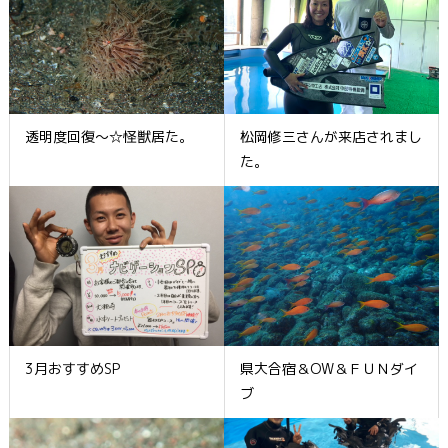
透明度回復～☆怪獣居た。
松岡修三さんが来店されまし
た。
3月おすすめSP
県大合宿＆OW＆ＦＵＮダイ
ブ