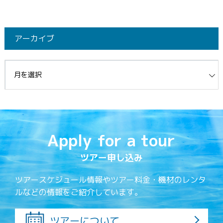
アーカイブ
イブ
Apply for a tour
ツアー申し込み
ツアースケジュール情報やツアー料金・機材のレンタ
ルなどの情報をご紹介しています。
ツアーについて