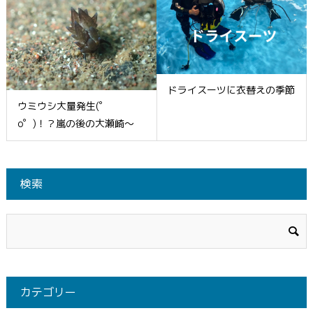
ドライスーツに衣替えの季節
ウミウシ大量発生(゜
o゜)！？嵐の後の大瀬崎～
検索
カテゴリー