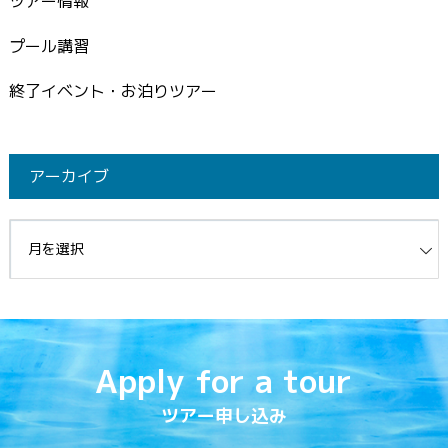
ツアー情報
プール講習
終了イベント・お泊りツアー
アーカイブ
イブ
Apply for a tour
ツアー申し込み